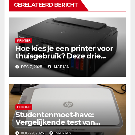
GERELATEERD BERICHT
PRINTER
Hoe kies je een printer voor
thuisgebruik? Deze drie
draadloze modellen zijn écht
DEC 7, 2025
MARIAN
zuinig en indrukwekkend
PRINTER
Studentenmoet-have:
Vergelijkende test van
multifunctionele all-in-one
AUG 29, 2025
MARIAN