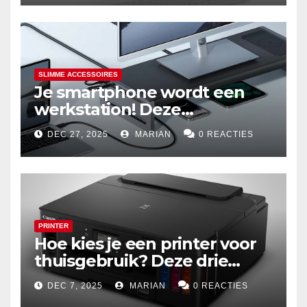
SLIMME ACCESSOIRES
Je smartphone wordt een
werkstation! Deze
dockingstations zijn het
DEC 27, 2025
MARIAN
0 REACTIES
waard om te kopen
PRINTER
Hoe kies je een printer voor
thuisgebruik? Deze drie
draadloze modellen zijn écht
DEC 7, 2025
MARIAN
0 REACTIES
zuinig en indrukwekkend