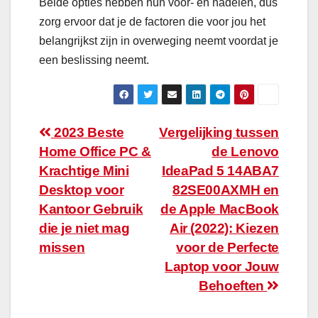
Beide opties hebben hun voor- en nadelen, dus
zorg ervoor dat je de factoren die voor jou het
belangrijkst zijn in overweging neemt voordat je
een beslissing neemt.
Bericht
2023 Beste
Vergelijking tussen
Home Office PC &
de Lenovo
navigatie
Krachtige Mini
IdeaPad 5 14ABA7
Desktop voor
82SE00AXMH en
Kantoor Gebruik
de Apple MacBook
die je niet mag
Air (2022): Kiezen
missen
voor de Perfecte
Laptop voor Jouw
Behoeften