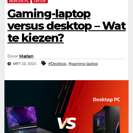
DESKTOP PC
LAPTOP
Gaming-laptop
versus desktop – Wat
te kiezen?
Door
Marian
,
#Desktop
#gaming-laptop
MRT 10, 2023