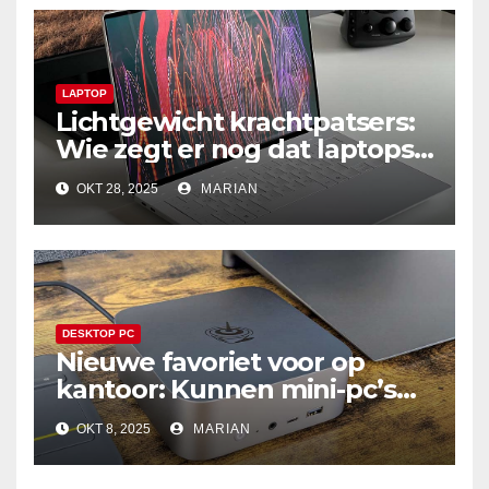
LAPTOP
Lichtgewicht krachtpatsers:
Wie zegt er nog dat laptops
niet duurzaam zijn?
OKT 28, 2025
MARIAN
DESKTOP PC
Nieuwe favoriet voor op
kantoor: Kunnen mini-pc’s
echt traditionele desktops
OKT 8, 2025
MARIAN
vervangen?