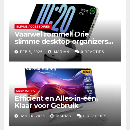
SLIMME ACCESSOIRES
Vaarwel rommel! Drie
slimme desktop-organizers
voor een efficiënter leven
FEB 5, 2026
MARIAN
0 REACTIES
DESKTOP PC
Efficiënt en Alles-in-één,
Klaar voor Gebruik
JAN 16, 2026
MARIAN
0 REACTIES