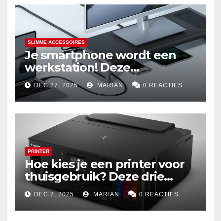
SLIMME ACCESSOIRES
Je smartphone wordt een
werkstation! Deze
dockingstations zijn het
DEC 27, 2025
MARIAN
0 REACTIES
waard om te kopen
PRINTER
Hoe kies je een printer voor
thuisgebruik? Deze drie
draadloze modellen zijn écht
DEC 7, 2025
MARIAN
0 REACTIES
zuinig en indrukwekkend