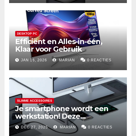
DESKTOP PC
Efficiënt en Alles-in-één,
Klaar voor Gebruik
JAN 16, 2026
MARIAN
0 REACTIES
SLIMME ACCESSOIRES
Je smartphone wordt een
werkstation! Deze
dockingstations zijn het
DEC 27, 2025
MARIAN
0 REACTIES
waard om te kopen