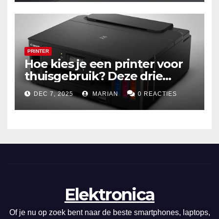
PRINTER
Hoe kies je een printer voor
thuisgebruik? Deze drie
draadloze modellen zijn écht
DEC 7, 2025
MARIAN
0 REACTIES
zuinig en indrukwekkend
Elektronica
Of je nu op zoek bent naar de beste smartphones, laptops,