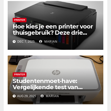
PRINTER
Hoe kies je een printer voor
thuisgebruik? Deze drie
draadloze modellen zijn écht
DEC 7, 2025
MARIAN
zuinig en indrukwekkend
PRINTER
Studentenmoet-have:
Vergelijkende test van
multifunctionele all-in-one
AUG 29, 2025
MARIAN
printers