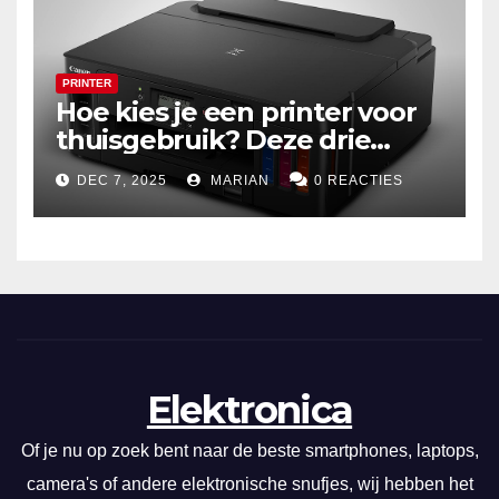
PRINTER
Hoe kies je een printer voor
thuisgebruik? Deze drie
draadloze modellen zijn écht
DEC 7, 2025
MARIAN
0 REACTIES
zuinig en indrukwekkend
Elektronica
Of je nu op zoek bent naar de beste smartphones, laptops,
camera's of andere elektronische snufjes, wij hebben het