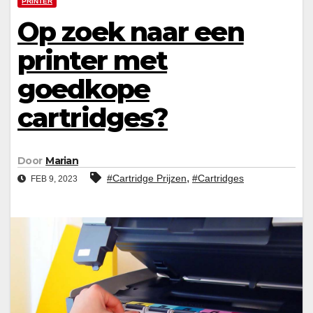
PRINTER
Op zoek naar een
printer met
goedkope
cartridges?
Door
Marian
,
#Cartridge Prijzen
#Cartridges
FEB 9, 2023