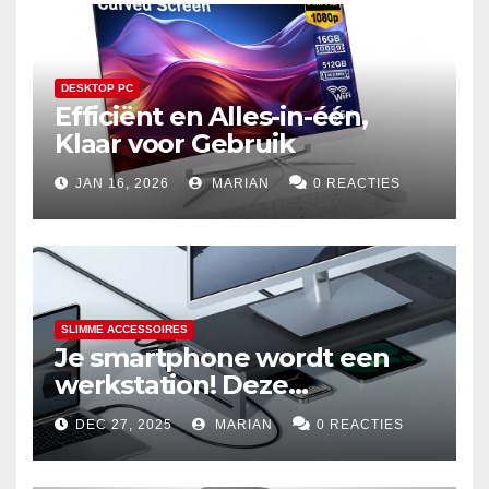
DESKTOP PC
Efficiënt en Alles-in-één,
Klaar voor Gebruik
JAN 16, 2026
MARIAN
0 REACTIES
SLIMME ACCESSOIRES
Je smartphone wordt een
werkstation! Deze
dockingstations zijn het
DEC 27, 2025
MARIAN
0 REACTIES
waard om te kopen