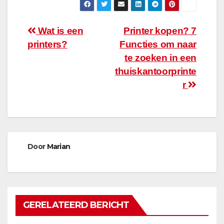
Bericht
Wat is een
Printer kopen? 7
printers?
Functies om naar
navigatie
te zoeken in een
thuiskantoorprinte
r
Door
Marian
GERELATEERD BERICHT