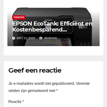
PRINTER
EPSON EcoTank: Efficiënt en
Kostenbesparend
Inktreservoirprinter, De
MRT 31, 2025
MARIAN
Ideale Keuze voor Thuis en
Kantoor
Geef een reactie
Je e-mailadres wordt niet gepubliceerd.
Vereiste
velden zijn gemarkeerd met
*
Reactie
*