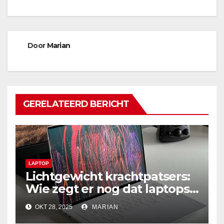
Door
Marian
GERELATEERD BERICHT
LAPTOP
Lichtgewicht krachtpatsers:
Wie zegt er nog dat laptops
niet duurzaam zijn?
OKT 28, 2025
MARIAN