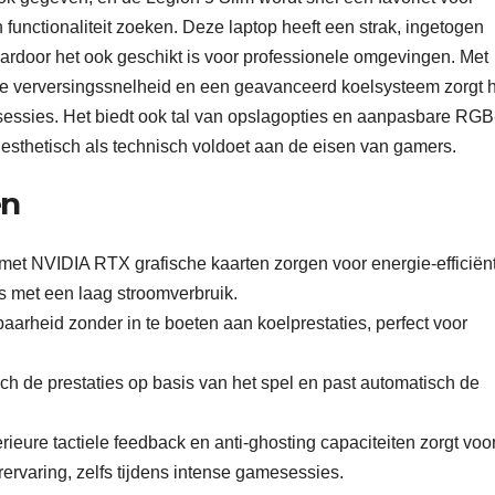
 functionaliteit zoeken. Deze laptop heeft een strak, ingetogen
aardoor het ook geschikt is voor professionele omgevingen. Met
ge verversingssnelheid en een geavanceerd koelsysteem zorgt 
sessies. Het biedt ook tal van opslagopties en aanpasbare RGB
 esthetisch als technisch voldoet aan de eisen van gamers.
en
t NVIDIA RTX grafische kaarten zorgen voor energie-efficiën
s met een laag stroomverbruik.
arheid zonder in te boeten aan koelprestaties, perfect voor
ch de prestaties op basis van het spel en past automatisch de
ieure tactiele feedback en anti-ghosting capaciteiten zorgt voo
rvaring, zelfs tijdens intense gamesessies.