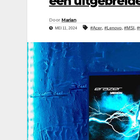
een uitgebreid
Door
Marian
,
,
,
#Acer
#Lenovo
#MSI
#
MEI 11, 2024