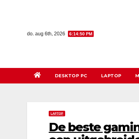
Ga
naar
de
inhoud
do. aug 6th, 2026
6:14:51 PM
DESKTOP PC
LAPTOP
M
LAPTOP
De beste gamin