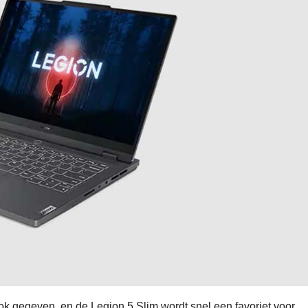
ok gegeven, en de Legion 5 Slim wordt snel een favoriet voor