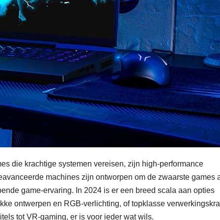
s die krachtige systemen vereisen, zijn high-performance
 geavanceerde machines zijn ontworpen om de zwaarste games 
nde game-ervaring. In 2024 is er een breed scala aan opties
rakke ontwerpen en RGB-verlichting, of topklasse verwerkingskra
tels tot VR-gaming, er is voor ieder wat wils.