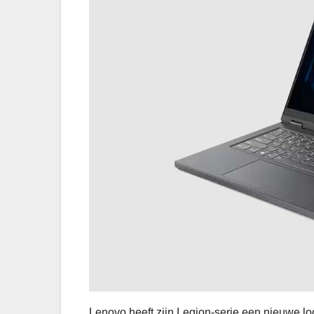
Lenovo heeft zijn Legion-serie een nieuwe lo