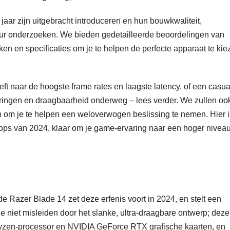
 jaar zijn uitgebracht introduceren en hun bouwkwaliteit,
jduur onderzoeken. We bieden gedetailleerde beoordelingen van
en en specificaties om je te helpen de perfecte apparaat te kie
eft naar de hoogste frame rates en laagste latency, of een casua
ringen en draagbaarheid onderweg – lees verder. We zullen oo
 om je te helpen een weloverwogen beslissing te nemen. Hier i
tops van 2024, klaar om je game-ervaring naar een hoger niveau
de Razer Blade 14 zet deze erfenis voort in 2024, en stelt een
e niet misleiden door het slanke, ultra-draagbare ontwerp; deze
yzen-processor en NVIDIA GeForce RTX grafische kaarten, en