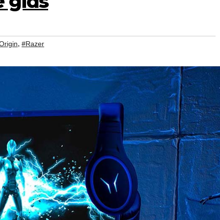
e gids
,
Origin
#Razer