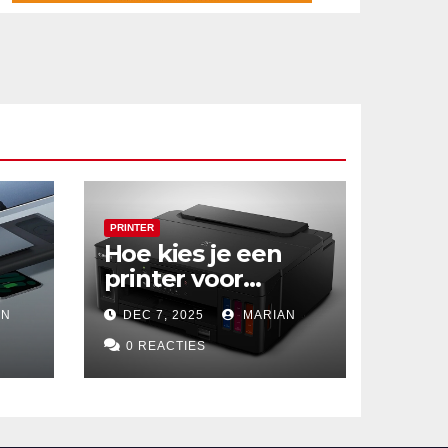
PRINTER
Hoe kies je een
printer voor
ze
thuisgebruik?
AN
DEC 7, 2025
MARIAN
Deze drie
om
draadloze
0 REACTIES
modellen zijn écht
zuinig en
indrukwekkend