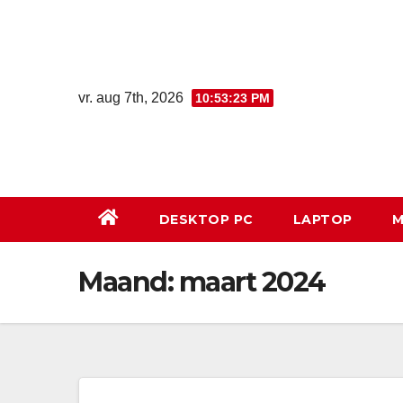
Ga
naar
de
inhoud
vr. aug 7th, 2026
10:53:24 PM
DESKTOP PC
LAPTOP
M
Maand:
maart 2024