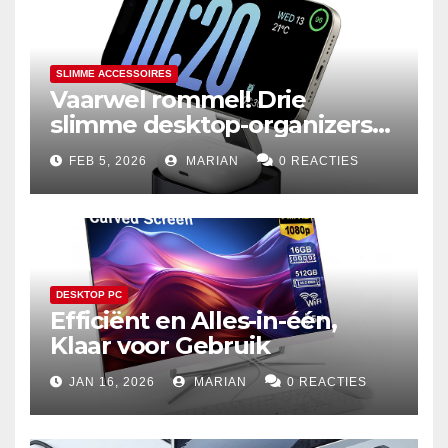
SLIMME ACCESSOIRES
Vaarwel rommel! Drie
slimme desktop-organizers
voor een efficiënter leven
FEB 5, 2026
MARIAN
0 REACTIES
DESKTOP PC
Efficiënt en Alles-in-één,
Klaar voor Gebruik
JAN 16, 2026
MARIAN
0 REACTIES