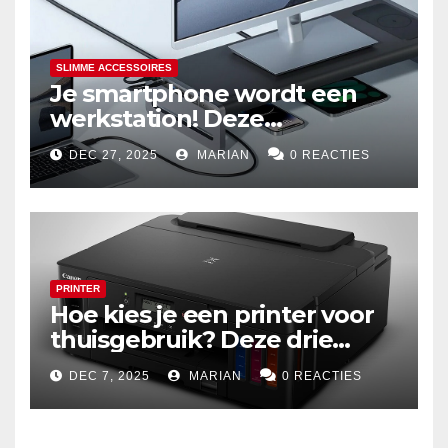
SLIMME ACCESSOIRES
Je smartphone wordt een
werkstation! Deze
dockingstations zijn het
DEC 27, 2025
MARIAN
0 REACTIES
waard om te kopen
PRINTER
Hoe kies je een printer voor
thuisgebruik? Deze drie
draadloze modellen zijn écht
DEC 7, 2025
MARIAN
0 REACTIES
zuinig en indrukwekkend