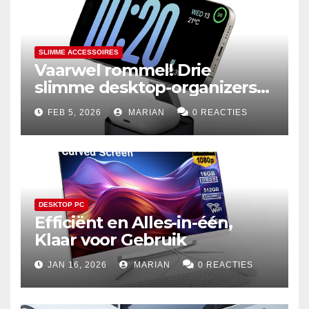
SLIMME ACCESSOIRES
Vaarwel rommel! Drie
slimme desktop-organizers
voor een efficiënter leven
FEB 5, 2026
MARIAN
0 REACTIES
DESKTOP PC
Efficiënt en Alles-in-één,
Klaar voor Gebruik
JAN 16, 2026
MARIAN
0 REACTIES