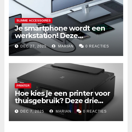
SLIMME ACCESSOIRES
Je smartphone wordt een
werkstation! Deze
dockingstations zijn het
DEC 27, 2025
MARIAN
0 REACTIES
waard om te kopen
PRINTER
Hoe kies je een printer voor
thuisgebruik? Deze drie
draadloze modellen zijn écht
DEC 7, 2025
MARIAN
0 REACTIES
zuinig en indrukwekkend