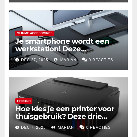
SLIMME ACCESSOIRES
Je smartphone wordt een
werkstation! Deze
dockingstations zijn het
DEC 27, 2025
MARIAN
0 REACTIES
waard om te kopen
PRINTER
Hoe kies je een printer voor
thuisgebruik? Deze drie
draadloze modellen zijn écht
DEC 7, 2025
MARIAN
0 REACTIES
zuinig en indrukwekkend