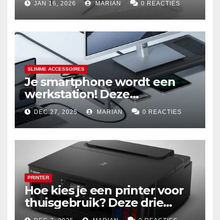
JAN 16, 2026
MARIAN
0 REACTIES
SLIMME ACCESSOIRES
Je smartphone wordt een
werkstation! Deze
dockingstations zijn het
DEC 27, 2025
MARIAN
0 REACTIES
waard om te kopen
PRINTER
Hoe kies je een printer voor
thuisgebruik? Deze drie
draadloze modellen zijn écht