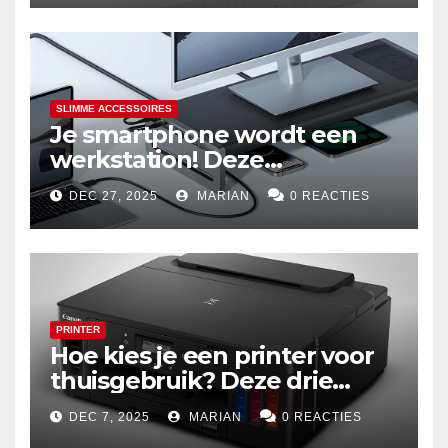
SLIMME ACCESSOIRES
Je smartphone wordt een
werkstation! Deze
dockingstations zijn het
DEC 27, 2025
MARIAN
0 REACTIES
waard om te kopen
PRINTER
Hoe kies je een printer voor
thuisgebruik? Deze drie
draadloze modellen zijn écht
DEC 7, 2025
MARIAN
0 REACTIES
zuinig en indrukwekkend