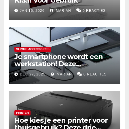
Klaar voor Gebruik
JAN 16, 2026
MARIAN
0 REACTIES
SLIMME ACCESSOIRES
Je smartphone wordt een
werkstation! Deze
dockingstations zijn het
DEC 27, 2025
MARIAN
0 REACTIES
waard om te kopen
PRINTER
Hoe kies je een printer voor
thuisgebruik? Deze drie