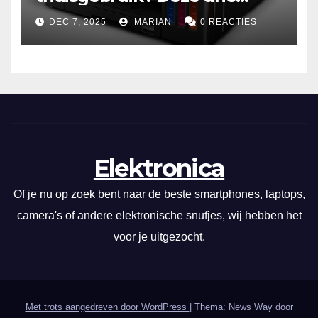
draadloze modellen zijn écht
DEC 7, 2025
MARIAN
0 REACTIES
zuinig en indrukwekkend
Elektronica
Of je nu op zoek bent naar de beste smartphones, laptops,
camera's of andere elektronische snufjes, wij hebben het
voor je uitgezocht.
Met trots aangedreven door WordPress
|
Thema: News Way door