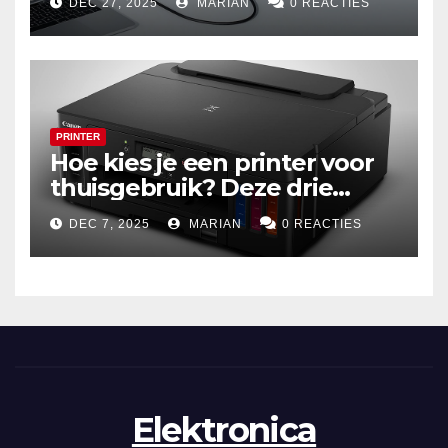
DEC 27, 2025
MARIAN
0 REACTIES
waard om te kopen
PRINTER
Hoe kies je een printer voor
thuisgebruik? Deze drie
draadloze modellen zijn écht
DEC 7, 2025
MARIAN
0 REACTIES
zuinig en indrukwekkend
Elektronica