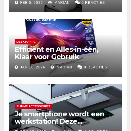
FEB 5, 2026
MARIAN
0 REACTIES
DESKTOP PC
Efficiënt en Alles-in-één,
Klaar voor Gebruik
JAN 16, 2026
MARIAN
0 REACTIES
SLIMME ACCESSOIRES
Je smartphone wordt een
werkstation! Deze
dockingstations zijn het