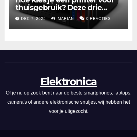
thuisgebruik? Deze drie
draadloze modellen zijn écht
DEC 7, 2025
MARIAN
0 REACTIES
zuinig en indrukwekkend
Elektronica
Of je nu op zoek bent naar de beste smartphones, laptops,
camera's of andere elektronische snufjes, wij hebben het
voor je uitgezocht.