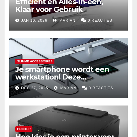
Efficiënt en Alles-in-één,
Klaar voor Gebruik
JAN 16, 2026
MARIAN
0 REACTIES
SLIMME ACCESSOIRES
Je smartphone wordt een
werkstation! Deze
dockingstations zijn het
DEC 27, 2025
MARIAN
0 REACTIES
waard om te kopen
PRINTER
Hoe kies je een printer voor