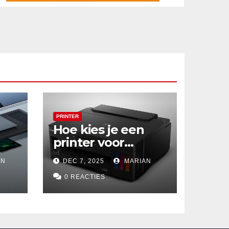
PRINTER
Hoe kies je een
printer voor
ze
thuisgebruik?
AN
DEC 7, 2025
MARIAN
Deze drie
om
draadloze
0 REACTIES
modellen zijn écht
zuinig en
indrukwekkend