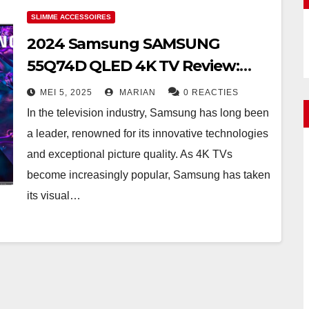
SLIMME ACCESSOIRES
2024 Samsung SAMSUNG
55Q74D QLED 4K TV Review:
The Perfect Fusion of Stunning
MEI 5, 2025
MARIAN
0 REACTIES
Picture Quality and Smart
In the television industry, Samsung has long been
Features
a leader, renowned for its innovative technologies
and exceptional picture quality. As 4K TVs
become increasingly popular, Samsung has taken
its visual…