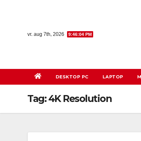
Ga
naar
de
inhoud
vr. aug 7th, 2026
9:46:04 PM
DESKTOP PC
LAPTOP
M
Tag:
4K Resolution